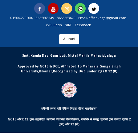
Skip
Facebook
You
Instagram
Whatsapp
Twitter
to
Tube
content
01564-220200,
8655663619
8655663620
Email-officekdgd@gmail.com
e-Bulletin
NIRF
Feedback
Alumni
MGCSARDAR
Smt. Kamla Devi Gauridutt Mittal Mahila Mahavidyalaya
Approved by NCTE & DCE, Affiliated To Maharaja Ganga Singh
University,Bikaner,Recognized by UGC under 2(F) & 12 (B)
श्रीमती कमला देवी गौरीदत्त मित्तल महिला महाविद्यालय
NCTE और DCE द्वारा अनुमोदित, महाराजा गंगा सिंह विश्वविद्यालय, बीकानेर से संबद्ध, यूजीसी द्वारा मान्यता प्राप्त 2
(एफ) और 12 (बी)