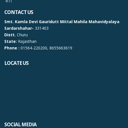
RTI
CONTACT US
Smt. Kamla Devi Gauridutt Mittal Mahila Mahavidyalaya
Sardarshahar-
331403
Distt.
Churu
State:
Rajasthan
Phone :
01564-220200, 8655663619
LOCATE US
SOCIAL MEDIA