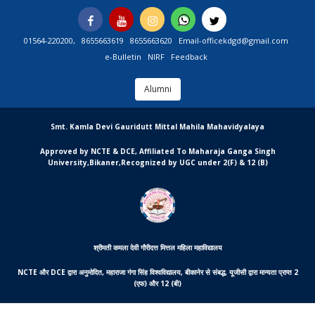
Skip
Facebook
You
Instagram
Whatsapp
Twitter
to
Tube
content
01564-220200,
8655663619
8655663620
Email-officekdgd@gmail.com
e-Bulletin
NIRF
Feedback
Alumni
MGCSARDAR
Smt. Kamla Devi Gauridutt Mittal Mahila Mahavidyalaya
Approved by NCTE & DCE, Affiliated To Maharaja Ganga Singh
University,Bikaner,Recognized by UGC under 2(F) & 12 (B)
श्रीमती कमला देवी गौरीदत्त मित्तल महिला महाविद्यालय
NCTE और DCE द्वारा अनुमोदित, महाराजा गंगा सिंह विश्वविद्यालय, बीकानेर से संबद्ध, यूजीसी द्वारा मान्यता प्राप्त 2
(एफ) और 12 (बी)