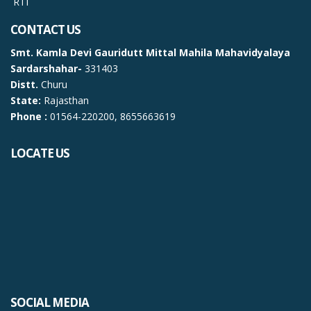
RTI
CONTACT US
Smt. Kamla Devi Gauridutt Mittal Mahila Mahavidyalaya
Sardarshahar-
331403
Distt.
Churu
State:
Rajasthan
Phone :
01564-220200, 8655663619
LOCATE US
SOCIAL MEDIA