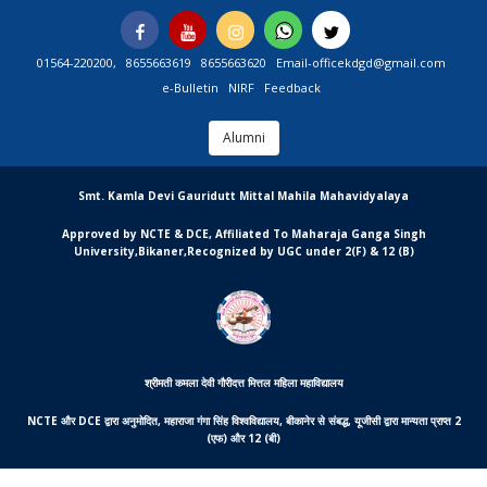
Skip
Facebook
You
Instagram
Whatsapp
Twitter
to
Tube
content
01564-220200,
8655663619
8655663620
Email-officekdgd@gmail.com
e-Bulletin
NIRF
Feedback
Alumni
MGCSARDAR
Smt. Kamla Devi Gauridutt Mittal Mahila Mahavidyalaya
Approved by NCTE & DCE, Affiliated To Maharaja Ganga Singh
University,Bikaner,Recognized by UGC under 2(F) & 12 (B)
श्रीमती कमला देवी गौरीदत्त मित्तल महिला महाविद्यालय
NCTE और DCE द्वारा अनुमोदित, महाराजा गंगा सिंह विश्वविद्यालय, बीकानेर से संबद्ध, यूजीसी द्वारा मान्यता प्राप्त 2
(एफ) और 12 (बी)