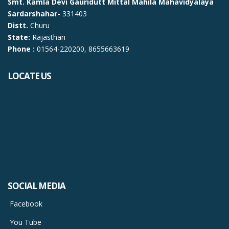
Smt. Kamla Devi Gauridutt Mittal Mahila Mahavidyalaya
Sardarshahar-
331403
Distt.
Churu
State:
Rajasthan
Phone :
01564-220200, 8655663619
LOCATE US
SOCIAL MEDIA
Facebook
You Tube